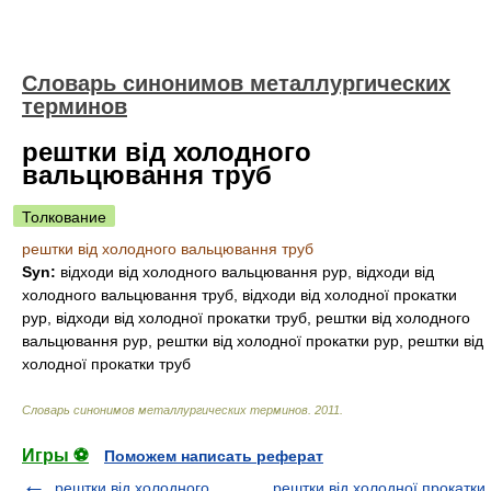
Словарь синонимов металлургических
терминов
рештки від холодного
вальцювання труб
Толкование
рештки від холодного вальцювання труб
Syn:
відходи від холодного вальцювання рур, відходи від
холодного вальцювання труб, відходи від холодної прокатки
рур, відходи від холодної прокатки труб, рештки від холодного
вальцювання рур, рештки від холодної прокатки рур, рештки від
холодної прокатки труб
Словарь синонимов металлургических терминов
.
2011
.
Игры ⚽
Поможем написать реферат
рештки від холодного
рештки від холодної прокатки