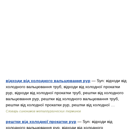
відходи від холодного вальцювання рур
— Syn: відходи від
холодного вальцювання труб, відходи від холодної прокатки
рур, відходи від холодної прокатки труб, рештки від холодного
вальцювання рур, рештки від холодного вальцювання труб,
рештки від холодної прокатки рур, рештки від холодної …
Словарь синонимов металлургических терминов
рештки від холодної прокатки рур
— Syn: відходи від
холодного вальцювання рур, відходи від холодного