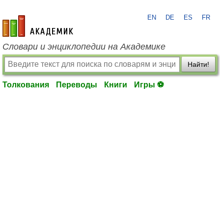
EN
DE
ES
FR
academic.ru
Словари и энциклопедии на Академике
Найти!
Толкования
Переводы
Книги
Игры ⚽